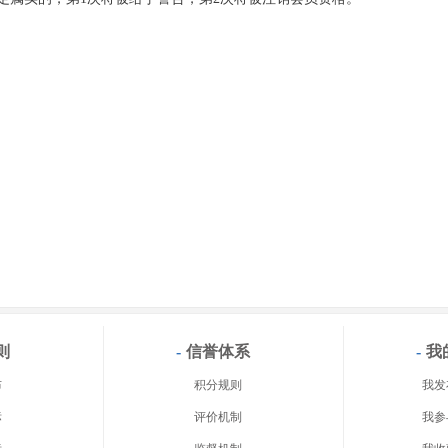
则
-
信誉体系
-
我
布
积分规则
我发
标
评价机制
我参