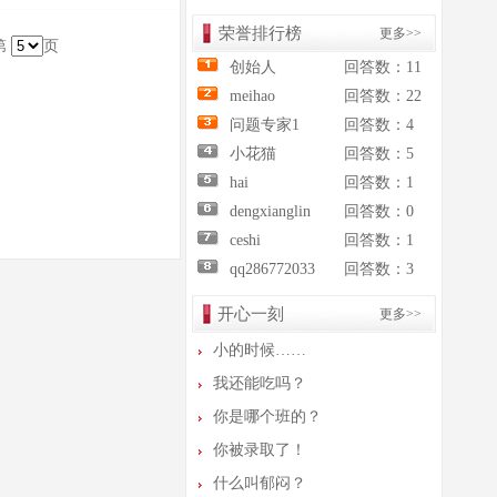
春节到了，祝各位用户身...
荣誉排行榜
更多>>
热烈欢迎新老用户参与项...
第
页
创始人
回答数：11
请各位用户严格遵守任务...
meihao
回答数：22
关于积分兑换问题的说明
问题专家1
回答数：4
关于本任务在线的几点说...
小花猫
回答数：5
春节到了，祝各位用户身...
hai
回答数：1
热烈欢迎新老用户参与项...
dengxianglin
回答数：0
请各位用户严格遵守任务...
ceshi
回答数：1
qq286772033
回答数：3
关于积分兑换问题的说明
关于本任务在线的几点说...
开心一刻
更多>>
春节到了，祝各位用户身...
小的时候……
热烈欢迎新老用户参与项...
我还能吃吗？
请各位用户严格遵守任务...
你是哪个班的？
关于积分兑换问题的说明
你被录取了！
关于本任务在线的几点说...
什么叫郁闷？