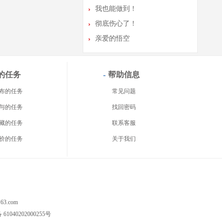
春节到了，祝各位用户身...
我也能做到！
热烈欢迎新老用户参与项...
彻底伤心了！
请各位用户严格遵守任务...
亲爱的悟空
关于积分兑换问题的说明
的任务
-
帮助信息
布的任务
常见问题
与的任务
找回密码
藏的任务
联系客服
价的任务
关于我们
3.com
040202000255号