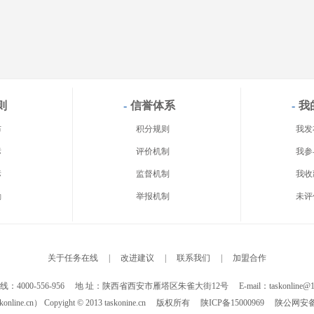
则
-
信誉体系
-
我
布
积分规则
我发
标
评价机制
我参
标
监督机制
我收
励
举报机制
未评
关于任务在线
|
改进建议
|
联系我们
|
加盟合作
：4000-556-956 地 址：陕西省西安市雁塔区朱雀大街12号 E-mail：taskonline@16
line.cn） Copyight © 2013 taskonine.cn 版权所有
陕ICP备15000969
陕公网安备 61