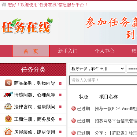
您好！欢迎使用“任务在线”信息服务平台！
新手入门
个人中心
积
首 页
任务分类
商品采购，购物向导
情感问题、心理疏导
状态
项目名称
法律咨询，健康顾问
已过期
推荐一款PDF-Word
工商注册，商务服务
已过期
招募网络平台信息管
房屋装修，建材使用
已过期
分享：【群延迟】物